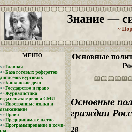
Знание — си
~ По
МЕНЮ
Основные полит
Ро
Главная
База готовых рефератов
дипломов курсовых
Банковское дело
Государство и право
Журналистика
издательское дело и СМИ
Основные пол
Иностранные языки и
языкознание
граждан Рос
Право
Предпринимательство
Программирование и комп-
28
ры