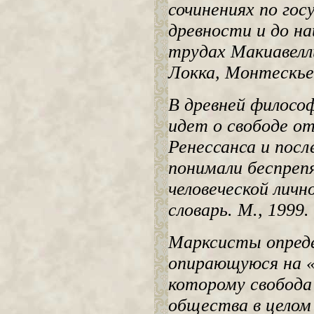
сочинениях по гос
древности и до н
трудах Макиавелл
Локка, Монтескье,
В древней философ
идет о свободе от
Ренессанса и пос
понимали беспреп
человеческой лич
словарь. М., 1999.
Марксисты опреде
опирающуюся на «
которому свобода 
общества в целом