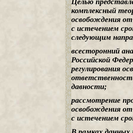
Целью представл
комплексный тео
освобождения от
с истечением сро
следующим напра
всесторонний ана
Российской Федер
регулирования ос
ответственности 
давности;
рассмотрение про
освобождения от
с истечением сро
В рамках данных 