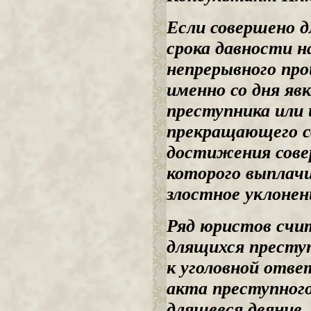
Если совершено д
срока давности н
непрерывного про
именно со дня яв
преступника или 
прекращающего с
достижения сове
которого выплач
злостное уклонен
Ряд юристов счи
длящихся преступ
к уголовной отве
акта преступног
длящееся деяние.