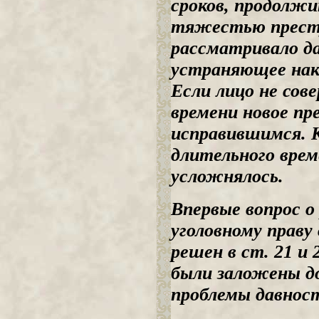
сроков, продолж
тяжестью преступ
рассматривало д
устраняющее нака
Если лицо не сов
времени новое пр
исправившимся. 
длительного врем
усложнялось.
Впервые вопрос о
уголовному праву
решен в ст. 21 и
были заложены д
проблемы давнос