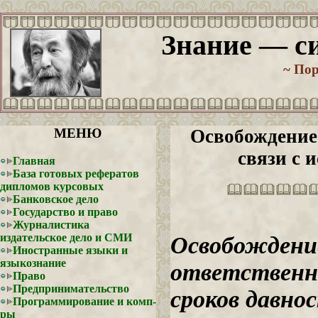
Знание — си
~ По
МЕНЮ
Освобождение 
связи с 
Главная
База готовых рефератов
дипломов курсовых
Банковское дело
Государство и право
Журналистика
издательское дело и СМИ
Освобождение
Иностранные языки и
языкознание
ответственно
Право
Предпринимательство
сроков давно
Программирование и комп-
ры