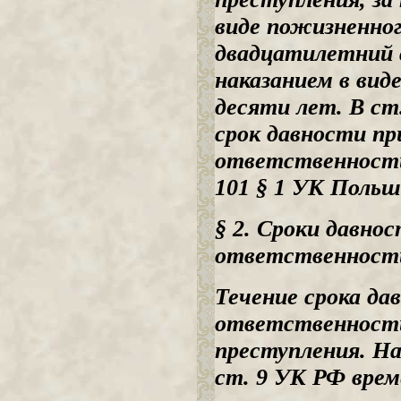
виде пожизненног
двадцатилетний с
наказанием в вид
десяти лет. В с
срок давности пр
ответственности 
101 § 1 УК Польш
§ 2.
Сроки давнос
ответственности
Течение срока да
ответственности
преступления. На
ст. 9 УК РФ вре