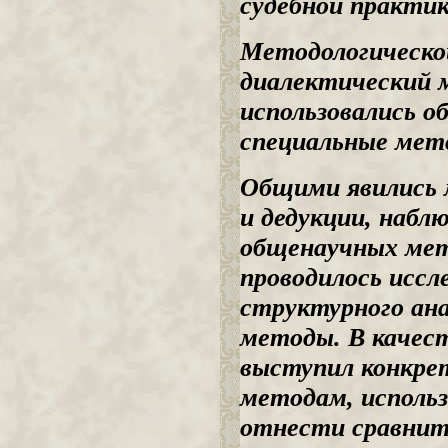
судебной практик
Методологической
диалектический м
использовались о
специальные мет
Общими явились 
и дедукции, набл
общенаучных мет
проводилось иссл
структурного ан
методы. В качес
выступил конкре
методам, использ
отнести сравните