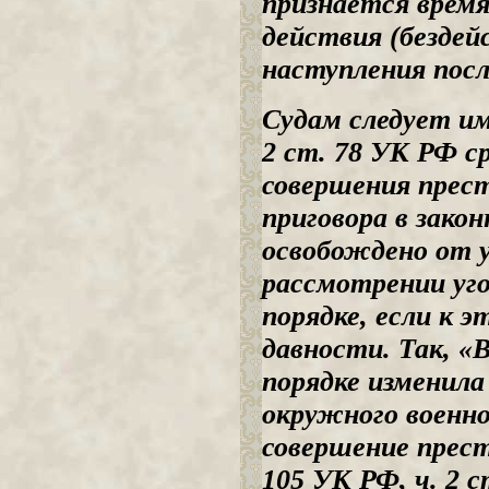
признается врем
действия (бездей
наступления посл
Судам следует им
2 ст. 78 УК РФ с
совершения прес
приговора в зако
освобождено от 
рассмотрении уго
порядке, если к 
давности. Так, «
порядке изменила
окружного военног
совершение прест
105 УК РФ, ч. 2 с