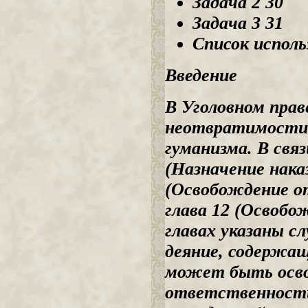
Задача 2 30
Задача 3 31
Список испол
Введение
В Уголовном прав
неотвратимости 
гуманизма. В свя
(Назначение наказ
(Освобождение о
глава 12 (Освобо
главах указаны с
деяние, содержащ
может быть осво
ответственности