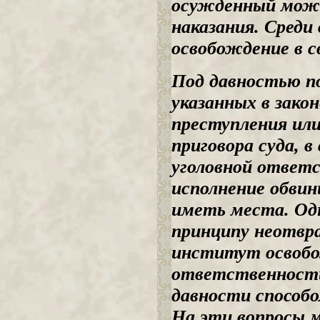
осужденный мож
наказания. Среди
освобождение в с
Под давностью п
указанных в зако
преступления или
приговора суда, в
уголовной ответс
исполнение обви
иметь места. Од
принципу неотвра
институт освобо
ответственности 
давности способо
На эти вопросы 