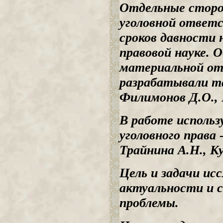
Отдельные стор
уголовной ответ
сроков давности
н
правовой науке.
материальной о
разрабатывали
т
Филимонов Д.О., 
В
работе использ
уголовного
пр
а
ва 
Трайнин
а
А.Н., К
Цель и задачи ис
актуальности и 
проблемы.