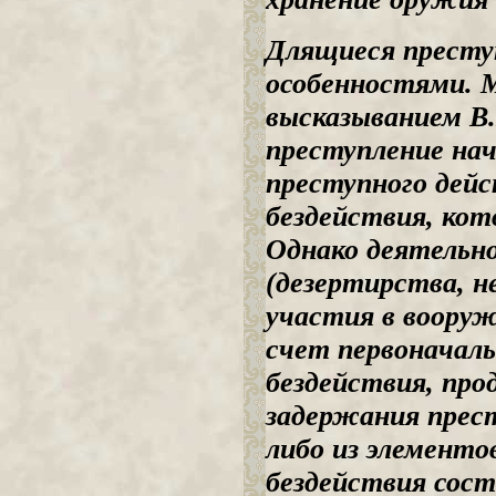
Длящиеся престу
особенностями. 
высказыванием В.
преступление на
преступного дейс
бездействия, кот
Однако деятельн
(дезертирства, н
участия в вооруже
счет первоначаль
бездействия, пр
задержания прест
либо из элементо
бездействия сост