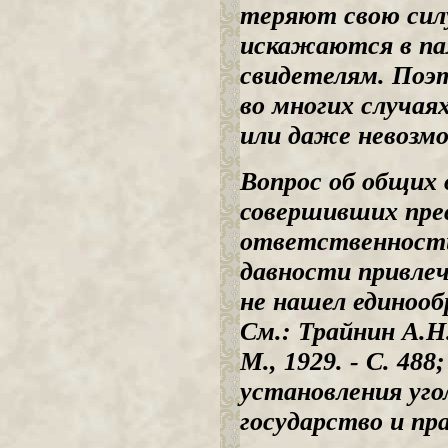
теряют свою сил
искажаются в па
свидетелям. Поэт
во многих случа
или даже невозм
Вопрос об общих 
совершивших прес
ответственности
давности привле
не нашел единооб
См.: Трайнин А.Н
М., 1929. - С. 48
установления уго
государство и прав