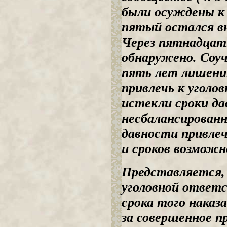
были осуждены к
пятый остался вн
Через пятнадцат
обнаружено. Соу
пять лет лишения
привлечь к уголо
истекли сроки да
несбалансированн
давности привле
и сроков возможно
Представляется, 
уголовной ответ
срока того наказ
за совершенное п