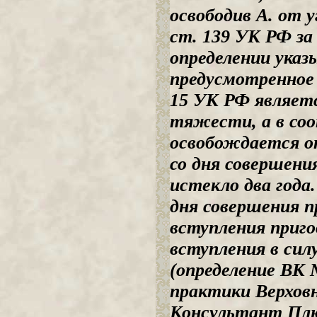
освободив А. от 
ст. 139 УК РФ за
определении указ
предусмотренное ч
15 УК РФ являет
тяжести, а в со
освобождается о
со дня совершени
истекло два года
дня совершения п
вступления пригов
вступления в сил
(определение ВК №
практики Верховн
Консультант Пл