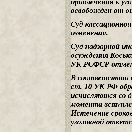
привлечения к у
освобожден от о
Суд кассационной
изменения.
Суд надзорной ин
осуждения Коськин
УК РСФСР отмени
В соответствии 
ст. 10 УК РФ обр
исчисляются со д
момента вступлен
Истечение сроко
уголовной ответ