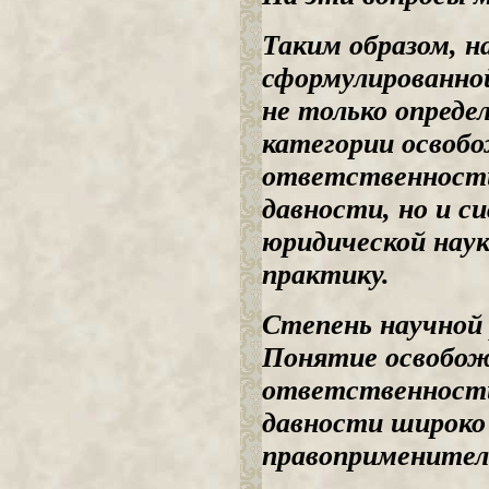
Таким образом, н
сформулированно
не только опреде
категории освобо
ответственности 
давности, но и 
юридической нау
практику.
Степень научной
Понятие освобож
ответственности 
давности широко 
правоприменител