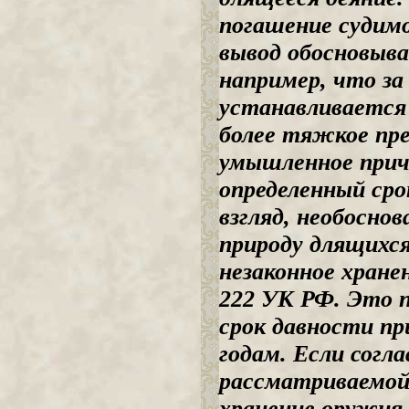
погашение судимос
вывод обосновыва
например, что за
устанавливается 
более тяжкое пре
умышленное прич
определенный сро
взгляд, необосно
природу длящихся
незаконное хранен
222 УК РФ. Это 
срок давности пр
годам. Если согл
рассматриваемой 
хранение оружия