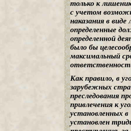
только к лишению
с учетом возмож
наказания в виде
определенные до
определенной дея
было бы целесооб
максимальный сро
ответственности
Как правило, в у
зарубежных стран
преследования пр
привлечения к уг
установленных в 
установлен трид
преступления, за